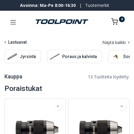
Avoinna: Ma-Pe 8:00-16:30
|
Tuotemerkit
0
Näytä kaikki
Lastuavat
Jyrsintä
Poraus ja kalvinta
Sorv
Kauppa
13 Tuotteita löydetty.
Poraistukat