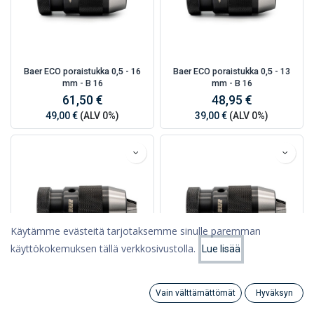
Baer ECO poraistukka 0,5 - 16
Baer ECO poraistukka 0,5 - 13
mm - B 16
mm - B 16
61,50 €
48,95 €
49,00 €
(ALV 0%)
39,00 €
(ALV 0%)
Käytämme evästeitä tarjotaksemme sinulle paremman
käyttökokemuksen tällä verkkosivustolla.
Lue lisää
Suodattimet
Suosituimmat
Baer ECO poraistukka 5,0 - 20
Baer ECO poraistukka 0,5 - 16
Vain välttämättömät
Hyväksyn
mm - UNF 1/2 x 20
mm - B 18
Search
Category
Tili