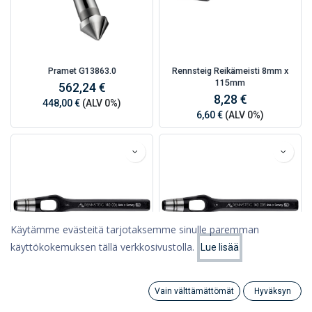
Pramet G13863.0
Rennsteig Reikämeisti 8mm x
115mm
562,24 €
8,28 €
448,00 €
(ALV 0%)
6,60 €
(ALV 0%)
Käytämme evästeitä tarjotaksemme sinulle paremman
käyttökokemuksen tällä verkkosivustolla.
Lue lisää
Suodattimet
Suosituimmat
Rennsteig Reikämeisti 6mm x
Rennsteig Reikämeisti 5mm x
Vain välttämättömät
Hyväksyn
105mm
105mm
Search
Category
Tili