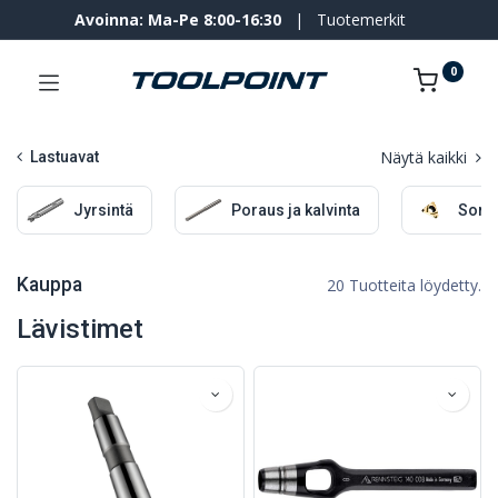
Avoinna: Ma-Pe 8:00-16:30
|
Tuotemerkit
0
Näytä kaikki
Lastuavat
Jyrsintä
Poraus ja kalvinta
Sorv
Kauppa
20 Tuotteita löydetty.
Lävistimet