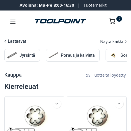
Avoinna: Ma-Pe 8:00-16:30
|
Tuotemerkit
0
Näytä kaikki
Lastuavat
Jyrsintä
Poraus ja kalvinta
Sorv
Kauppa
59 Tuotteita löydetty.
Kierreleuat