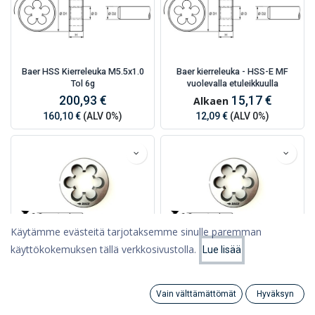
Baer HSS Kierreleuka M5.5x1.0
Baer kierreleuka - HSS-E MF
Tol 6g
vuolevalla etuleikkuulla
200,93 €
15,17 €
Alkaen
160,10 €
(ALV 0%)
12,09 €
(ALV 0%)
Käytämme evästeitä tarjotaksemme sinulle paremman
käyttökokemuksen tällä verkkosivustolla.
Lue lisää
Suodattimet
Suosituimmat
Baer Kierreleuka - HSS - Tol. 6e -
Baer Kierreleuka - HSS - MF
Vain välttämättömät
Hyväksyn
M
Search
Category
10,78 €
Alkaen
Tili