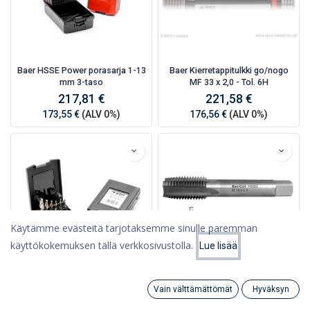
Baer HSSE Power porasarja 1-13
Baer Kierretappitulkki go/nogo
mm 3-taso
MF 33 x 2,0 - Tol. 6H
217,81 €
221,58 €
173,55 €
(ALV 0%)
176,56 €
(ALV 0%)
Käytämme evästeitä tarjotaksemme sinulle paremman
käyttökokemuksen tällä verkkosivustolla.
Lue lisää
Suodattimet
Suosituimmat
Baer HSSG porakierretappisarja
Baer Kierretappi M30 -7G DIN376
Vain välttämättömät
Hyväksyn
1/4" Bit M 3 - 10
L=250 mmLäpi, HSSE-TiAlN
Search
Category
Tili