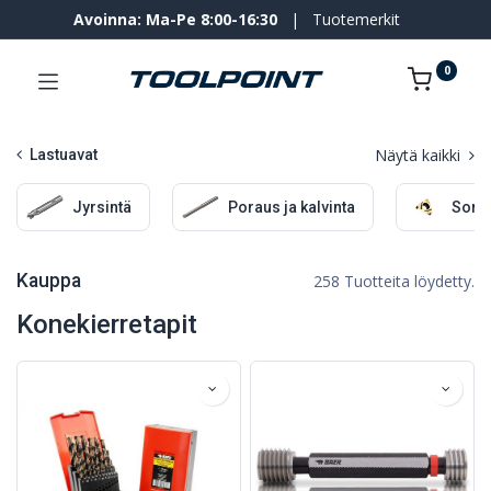
Avoinna: Ma-Pe 8:00-16:30
|
Tuotemerkit
0
Näytä kaikki
Lastuavat
Jyrsintä
Poraus ja kalvinta
Sorv
Kauppa
258 Tuotteita löydetty.
Konekierretapit