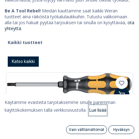
Be A Tool Rebel!
Meidän kauttamme saat kaikki Weran
tuotteet aina räiköistä työkalulaukkuihin. Tutustu valikoimaan
alla tai jos haluat pyytää tarjouksen tai sinulla on kysyttävää,
ota
yhteyttä
.
Kaikki tuotteet
Katso kaikki
Käytämme evästeitä tarjotaksemme sinulle paremman
Torx-ruuvitaltat
käyttökokemuksen tällä verkkosivustolla.
Wera 977 TORX® ruuvitaltta
Lue lisää
Alkaen
€
13,74
Vain välttämättömät
Hyväksyn
Search
Category
Tili