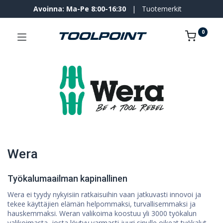
Avoinna: Ma-Pe 8:00-16:30
|
Tuotemerkit
0
Wera
Työkalumaailman kapinallinen
Wera ei tyydy nykyisiin ratkaisuihin vaan jatkuvasti innovoi ja
tekee käyttäjien elämän helpommaksi, turvallisemmaksi ja
hauskemmaksi. Weran valikoima koostuu yli 3000 työkalun
valikoimasta, josta löytyy varmasti juuri sinulle oikeat työkalut.