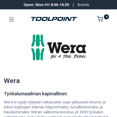
Open: Mon-Fri 8:00-16:30
|
Brands
0
Wera
Työkalumaailman kapinallinen
Wera ei tyydy nykyisiin ratkaisuihin vaan jatkuvasti innovoi ja
tekee käyttäjien elämän helpommaksi, turvallisemmaksi ja
hauskemmaksi. Weran valikoima koostuu yli 3000 työkalun
valikoimasta, josta löytyy varmasti juuri sinulle oikeat työkalut.