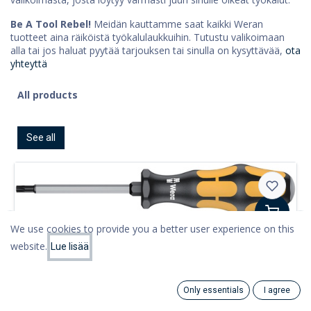
Be A Tool Rebel!
Meidän kauttamme saat kaikki Weran
tuotteet aina räiköistä työkalulaukkuihin. Tutustu valikoimaan
alla tai jos haluat pyytää tarjouksen tai sinulla on kysyttävää,
ota
yhteyttä
All products
See all
We use cookies to provide you a better user experience on this
Torx-ruuvitaltat
website.
Wera 977 TORX® ruuvitaltta
Lue lisää
Alkaen
€
13,74
Only essentials
I agree
Search
Category
Account