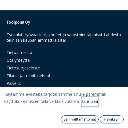
Toolpoint Oy
Työkalut, työvaatteet, koneet ja varastointiratkaisut Lahdesta
teknisen kaupan ammattilaisilta!
Tietoa meistä
Ota yhteyttä
Tietosuojaseloste
Tilaus- ja toimitusehdot
Palvelut
Käytämme evästeitä tarjotaksemme sinulle paremman
käyttökokemuksen tällä verkkosivustolla.
Lue lisää
Linkit
Suodattimet
Suosituimmat
Oma tili
Vain välttämättömät
Hyväksyn
Search
Category
Tili
Ostoskori