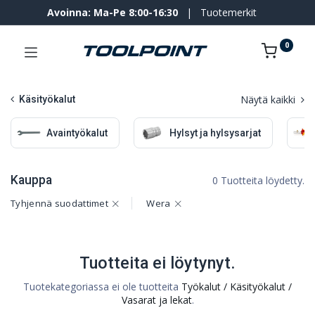
Avoinna: Ma-Pe 8:00-16:30
|
Tuotemerkit
0
Näytä kaikki
Käsityökalut
Avaintyökalut
Hylsyt ja hylsysarjat
Kauppa
0 Tuotteita löydetty.
Tyhjennä suodattimet
Wera
Tuotteita ei löytynyt.
Tuotekategoriassa ei ole tuotteita
Työkalut / Käsityökalut /
Vasarat ja lekat
.