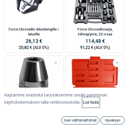
Force Ulosvedin Akunkengille /
Force Ulosvedinsarja,
laturille
Hihnapyörä, 22-osaa
26,13 €
114,48 €
20,82 €
(ALV 0%)
91,22 €
(ALV 0%)
Käytämme evästeitä tarjotaksemme sinulle paremman
käyttökokemuksen tällä verkkosivustolla.
Lue lisää
Suodattimet
Suosituimmat
Force Ulosvedin Vaarnaruuville
Force Ulosvedinsarja
Vain välttämättömät
Hyväksyn
6-12mm
Search
Category
176,06 €
Tili