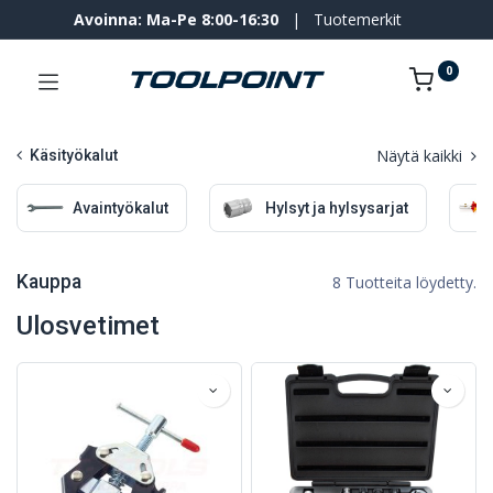
Avoinna: Ma-Pe 8:00-16:30
|
Tuotemerkit
0
Näytä kaikki
Käsityökalut
Avaintyökalut
Hylsyt ja hylsysarjat
Kauppa
8 Tuotteita löydetty.
Ulosvetimet