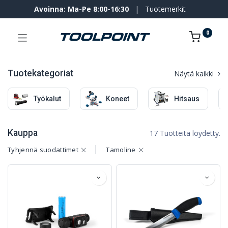
Avoinna: Ma-Pe 8:00-16:30
|
Tuotemerkit
0
Tuotekategoriat
Näytä kaikki
Työkalut
Koneet
Hitsaus
Kauppa
17 Tuotteita löydetty.
Tyhjennä suodattimet
Tamoline