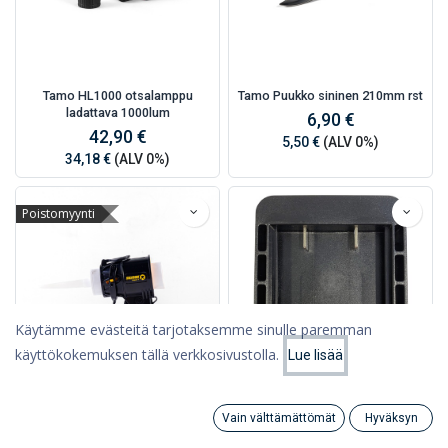
Tamo HL1000 otsalamppu
Tamo Puukko sininen 210mm rst
ladattava 1000lum
6,90 €
42,90 €
5,50 €
(ALV 0%)
34,18 €
(ALV 0%)
Poistomyynti
Käytämme evästeitä tarjotaksemme sinulle paremman
käyttökokemuksen tällä verkkosivustolla.
Lue lisää
Suodattimet
Suosituimmat
Siligun Compact
Universal 18V Led akkuadapteri
Vain välttämättömät
Hyväksyn
Patruunapuristin 300ml, pituus
Millwaukee/Makita
Search
Category
Tili
100mm