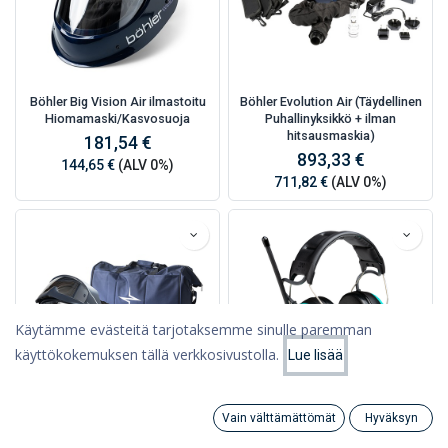
Böhler Big Vision Air ilmastoitu
Böhler Evolution Air (Täydellinen
Hiomamaski/Kasvosuoja
Puhallinyksikkö + ilman
hitsausmaskia)
181,54 €
893,33 €
144,65 €
(ALV 0%)
711,82 €
(ALV 0%)
Käytämme evästeitä tarjotaksemme sinulle paremman
käyttökokemuksen tällä verkkosivustolla.
Lue lisää
Suodattimet
Suosituimmat
Vain välttämättömät
Hyväksyn
Böhler Evolution Air Puhallin +
3M Peltor WS Alert XP+
Search
Category
Tili
Vision 65FM Air
Päälakisanka APP Bluetooth,