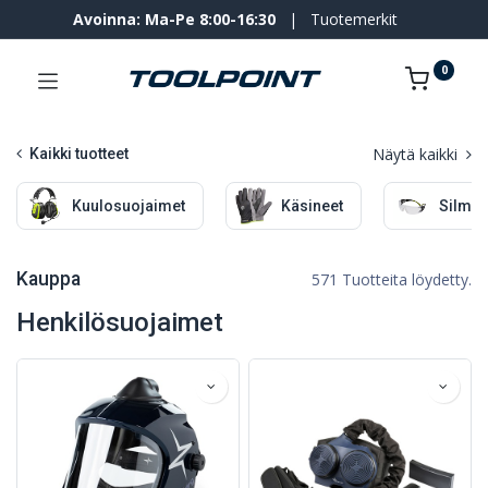
Avoinna: Ma-Pe 8:00-16:30
|
Tuotemerkit
0
Näytä kaikki
Kaikki tuotteet
Kuulosuojaimet
Käsineet
Silmä-
Kauppa
571 Tuotteita löydetty.
Henkilösuojaimet