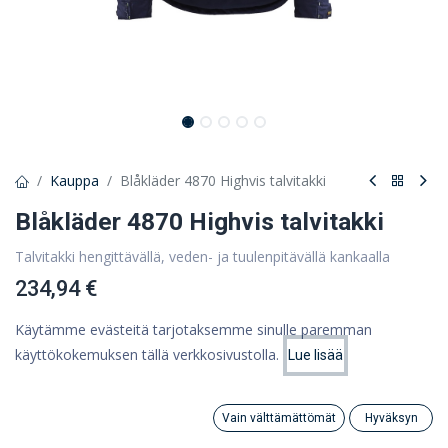
Kauppa
Blåkläder 4870 Highvis talvitakki
Blåkläder 4870 Highvis talvitakki
Talvitakki hengittävällä, veden- ja tuulenpitävällä kankaalla
234,94 €
187,20 €
(ALV 0%)
Käytämme evästeitä tarjotaksemme sinulle paremman
käyttökokemuksen tällä verkkosivustolla.
Lue lisää
Hinta:
Lisää ostoskoriin
187,20
€
Väri
Vain välttämättömät
Hyväksyn
Search
Category
Tili