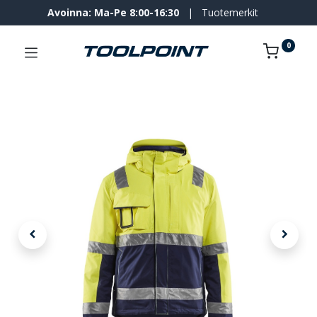
Avoinna: Ma-Pe 8:00-16:30
|
Tuotemerkit
0