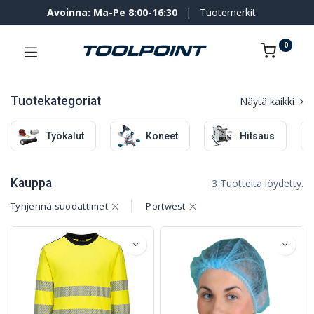
Avoinna: Ma-Pe 8:00-16:30
|
Tuotemerkit
0
Tuotekategoriat
Näytä kaikki
Työkalut
Koneet
Hitsaus
Kauppa
3 Tuotteita löydetty.
Tyhjennä suodattimet
Portwest