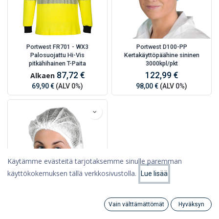
Portwest FR701 - WX3
Portwest D100-PP
Palosuojattu Hi-Vis
Kertakäyttöpäähine sininen
pitkähihainen T-Paita
3000kpl/pkt
87,72 €
122,99 €
Alkaen
69,90 €
(ALV 0%)
98,00 €
(ALV 0%)
Käytämme evästeitä tarjotaksemme sinulle paremman
käyttökokemuksen tällä verkkosivustolla.
Lue lisää
Suodattimet
Suosituimmat
Vain välttämättömät
Hyväksyn
Portwest D100-PP
Search
Category
Tili
Kertakäyttöpäähine valkoinen