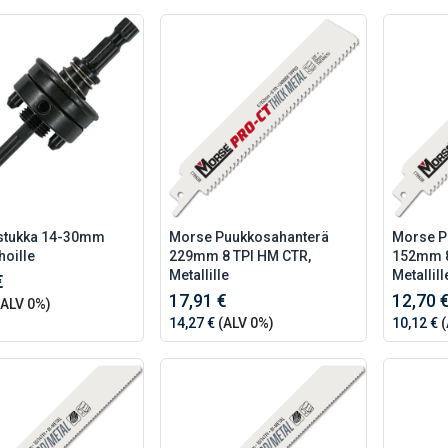
stukka 14-30mm
Morse Puukkosahanterä
Morse P
hoille
229mm 8 TPI HM CTR,
152mm 8
Metallille
Metallill
€
17,91 €
12,70 
ALV 0%)
14,27 €
(ALV 0%)
10,12 €
(