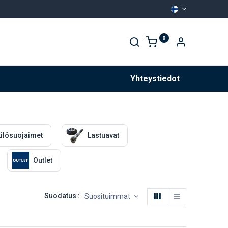
0
Palvelut
Yhteystiedot
ilösuojaimet
Lastuavat
Outlet
Suodatus :
Suosituimmat