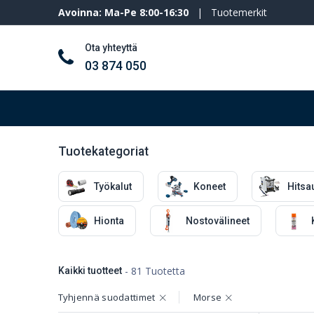
Avoinna: Ma-Pe 8:00-16:30
|
Tuotemerkit
Ota yhteyttä
03 874 050
Työkalut ja koneet
Henkilösuojaimet
Tuotekategoriat
Työkalut
Koneet
Hitsa
Hionta
Nostovälineet
- 81 Tuotetta
Kaikki tuotteet
Tyhjennä suodattimet
Morse