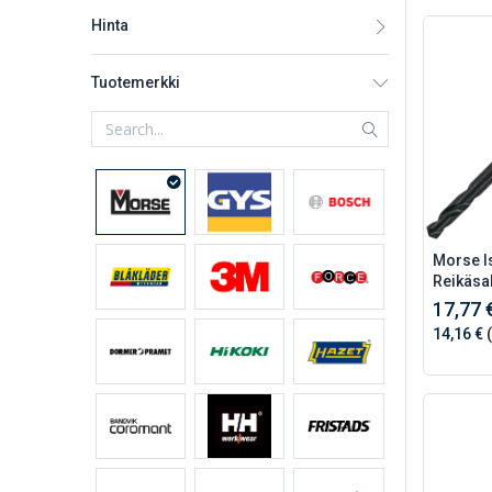
Hinta
Tuotemerkki
Morse I
Reikäsa
17,77 
14,16 €
(