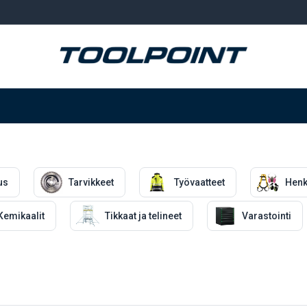
Hitsaus ja hionta
Tarvikkeet
Varastointi
us
Tarvikkeet
Työvaatteet
Henk
Kemikaalit
Tikkaat ja telineet
Varastointi