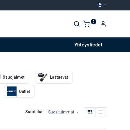
0
Palvelut
Yhteystiedot
ilösuojaimet
Lastuavat
Outlet
Suodatus :
Suosituimmat