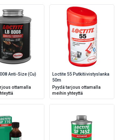
8008 Anti-Size (Cu)
Loctite 55 Putkitiivistyslanka
50m
rjous ottamalla
Pyydä tarjous ottamalla
hteyttä
meihin yhteyttä