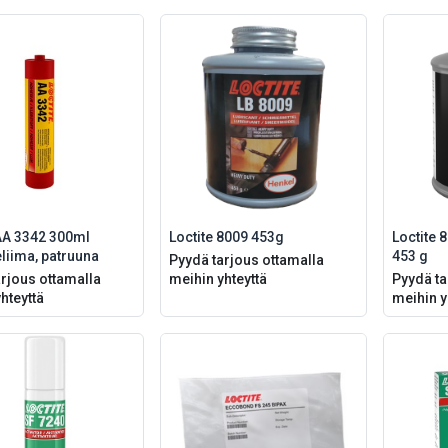
 AA 3342 300ml
Loctite 8009 453g
Loctite 
liima, patruuna
453 g
Pyydä tarjous ottamalla
rjous ottamalla
meihin yhteyttä
Pyydä ta
hteyttä
meihin y