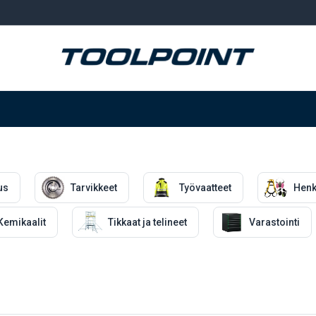
Hitsaus ja hionta
Tarvikkeet
Varastointi
us
Tarvikkeet
Työvaatteet
Henk
Kemikaalit
Tikkaat ja telineet
Varastointi