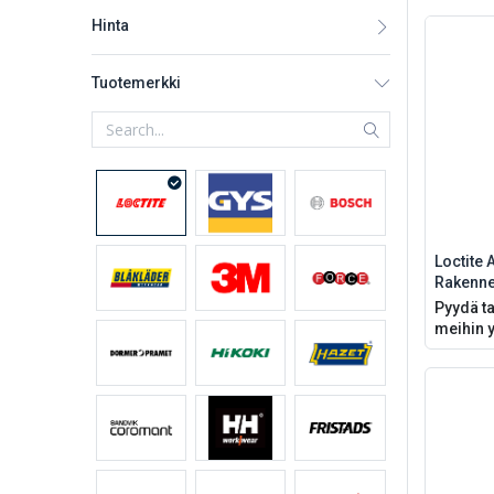
Hinta
Tuotemerkki
Loctite
Rakenne
Pyydä ta
meihin y