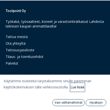
Toolpoint Oy
Työkalut, työvaatteet, koneet ja varastointiratkaisut Lahdesta
teknisen kaupan ammattilaisilta!
Tietoa meistä
Ota yhteyttä
Tietosuojaseloste
Tilaus- ja toimitusehdot
Palvelut
Käytämme evästeitä tarjotaksemme sinulle paremman
Linkit
käyttökokemuksen tällä verkkosivustolla.
Lue lisää
Suodattimet
Suosituimmat
Oma tili
Ostoskori
Vain välttämättömät
Hyväksyn
Search
Category
Artikkelit
Tili