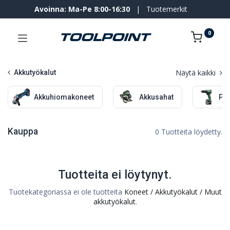
Avoinna: Ma-Pe 8:00-16:30
|
Tuotemerkit
0
Näytä kaikki
Akkutyökalut
Akkuhiomakoneet
Akkusahat
Por
Kauppa
0 Tuotteita löydetty.
Tuotteita ei löytynyt.
Tuotekategoriassa ei ole tuotteita
Koneet / Akkutyökalut / Muut
akkutyökalut
.