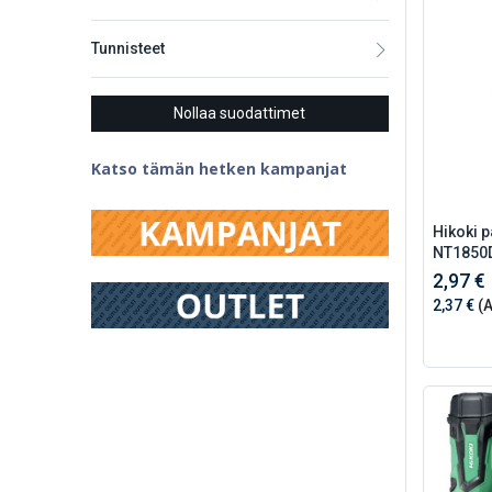
Tunnisteet
Nollaa suodattimet
Katso tämän hetken kampanjat
Hikoki p
NT1850
2,97 €
2,37 €
(A