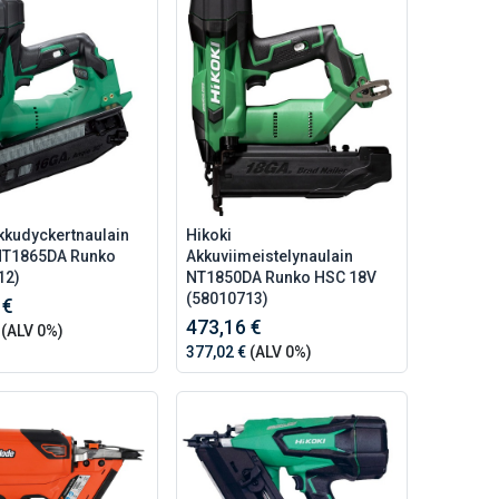
kkudyckertnaulain
Hikoki
NT1865DA Runko
Akkuviimeistelynaulain
12)
NT1850DA Runko HSC 18V
(58010713)
 €
473,16 €
(ALV 0%)
377,02 €
(ALV 0%)