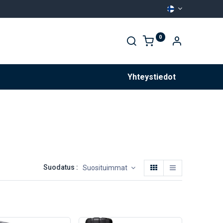
0
Palvelut
Yhteystiedot
Suodatus :
Suosituimmat