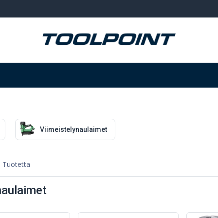
Hitsaus ja hionta
Tarvikkeet
Varastointi
Viimeistelynaulaimet
 Tuotetta
aulaimet