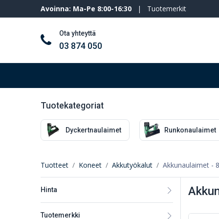
Avoinna: Ma-Pe 8:00-16:30
|
Tuotemerkit
Ota yhteyttä
03 874 050
Työkalut ja koneet
Henkilösuojaimet
Tuotekategoriat
Dyckertnaulaimet
Runkonaulaimet
Tuotteet
Koneet
Akkutyökalut
Akkunaulaimet
- 8
Akkun
Hinta
Tuotemerkki