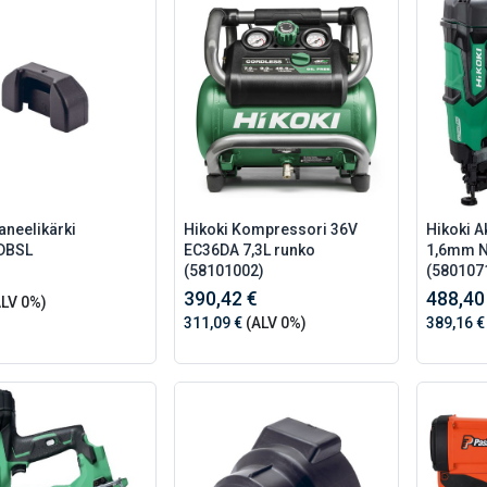
aneelikärki
Hikoki Kompressori 36V
Hikoki A
DBSL
EC36DA 7,3L runko
1,6mm 
(58101002)
(580107
390,42 €
488,40
LV 0%)
311,09 €
(ALV 0%)
389,16 €