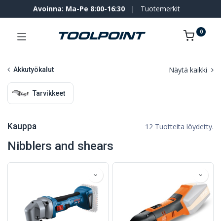
Avoinna: Ma-Pe 8:00-16:30
|
Tuotemerkit
0
Näytä kaikki
Akkutyökalut
Tarvikkeet
Kauppa
12 Tuotteita löydetty.
Nibblers and shears