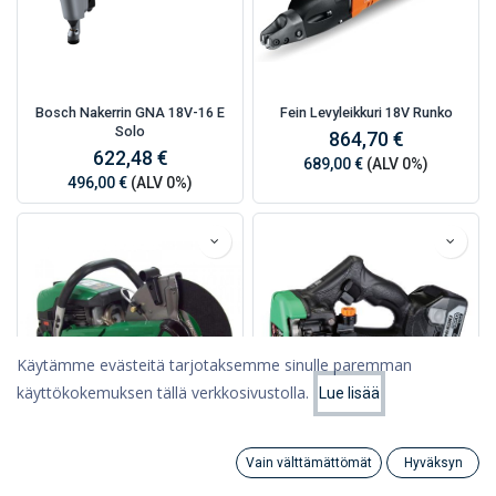
Bosch Nakerrin GNA 18V-16 E
Fein Levyleikkuri 18V Runko
Solo
864,70 €
622,48 €
689,00 €
(ALV 0%)
496,00 €
(ALV 0%)
Käytämme evästeitä tarjotaksemme sinulle paremman
käyttökokemuksen tällä verkkosivustolla.
Lue lisää
Suodattimet
Suosituimmat
Hitachi Betonileikkuri
Hikoki Kierretankoleikkuri
Vain välttämättömät
Hyväksyn
CL18DSL, M6-M10, 2x5Ah
Search
855,99 €
Category
Tili