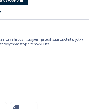
ä ostoskoriin
e
ää turvallisuus-, suojaus- ja teollisuustuotteita, jotka
at työympäristöjen tehokkuutta.