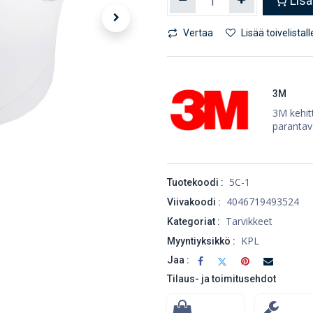
Lisä
Vertaa
Lisää toivelistall
3M
3M kehitt
parantav
5C-1
Tuotekoodi :
4046719493524
Viivakoodi :
Tarvikkeet
Kategoriat :
KPL
Myyntiyksikkö :
Jaa :
Tilaus- ja toimitusehdot