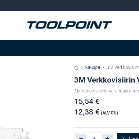
Hitsaus ja hionta
Tarvikkeet
Varastointi
Kauppa
3M Verkkovisiir
3M Verkkovisiirin
3M Verkkovisiirin varaedusta ru
15,54 €
12,38 €
(ALV 0%)