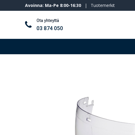
Avoinna: Ma-Pe 8:00-16:30
|
Tuotemerkit
Ota yhteyttä
03 874 050
Työkalut ja koneet
Henkilösuojaimet