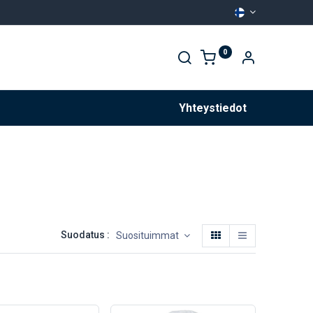
0
Palvelut
Yhteystiedot
Suodatus :
Suosituimmat