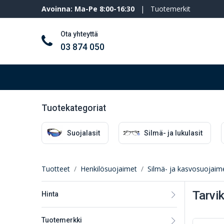
Avoinna: Ma-Pe 8:00-16:30
|
Tuotemerkit
Ota yhteyttä
03 874 050
Työkalut ja koneet
Henkilösuojaimet
Tuotekategoriat
Suojalasit
Silmä- ja lukulasit
Tuotteet
Henkilösuojaimet
Silmä- ja kasvosuojaim
Tarvik
Hinta
Tuotemerkki