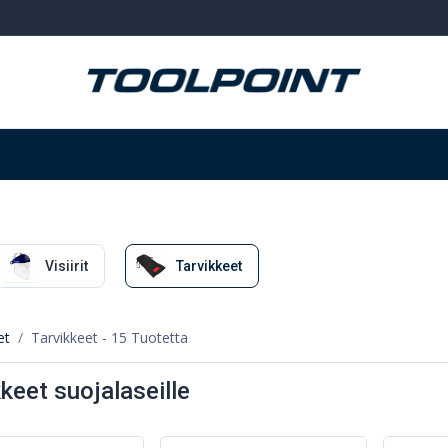
Hitsaus ja hionta
Tarvikkeet
Varastointi
Visiirit
Tarvikkeet
et
Tarvikkeet
- 15 Tuotetta
keet suojalaseille