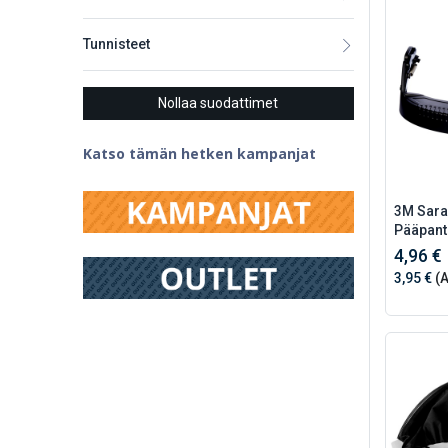
Tunnisteet
Nollaa suodattimet
Katso tämän hetken kampanjat
3M Sar
Pääpant
4,96 €
3,95 €
(A