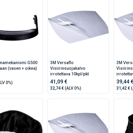
anamekanismi G500
3M Versaflo
3M Vers
aan (vasen + oikea)
Visiirinsuojakalvo
Visiirin
irrotettava 10kpl/pkt
irrotetta
41,09 €
39,44 
LV 0%)
32,74 €
(ALV 0%)
31,42 €
(