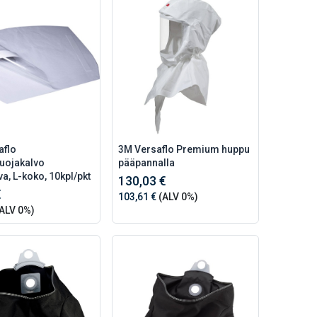
aflo
3M Versaflo Premium huppu
suojakalvo
pääpannalla
va, L-koko, 10kpl/pkt
130,03 €
€
103,61 €
(ALV 0%)
ALV 0%)