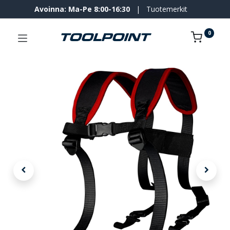
Avoinna: Ma-Pe 8:00-16:30
|
Tuotemerkit
0