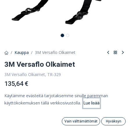
Kauppa
3M Versaflo Olkaimet
3M Versaflo Olkaimet
3M Versaflo Olkaimet, TR-329
135,64 €
108,08 €
(ALV 0%)
Käytämme evästeitä tarjotaksemme sinulle paremman
käyttökokemuksen tällä verkkosivustolla.
Lue lisää
Hinta:
Lisää ostoskoriin
108,08
€
Tuote loppu
Vain välttämättömät
Hyväksyn
Tallenna myöhempää käyttöä varten
Search
Category
Tili