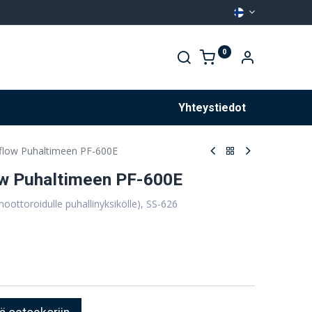
0
Palvelut
Yhteystiedot
flow Puhaltimeen PF-600E
ow Puhaltimeen PF-600E
ttoroidulle puhallinyksikölle), SS-626