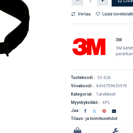
Lisä
Vertaa
Lisää toivelistall
3M
3M kehitt
parantav
SS-626
Tuotekoodi :
6416759635976
Viivakoodi :
Tarvikkeet
Kategoriat :
KPL
Myyntiyksikkö :
Jaa :
Tilaus- ja toimitusehdot