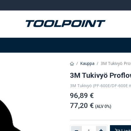
Hitsaus ja hionta
Tarvikkeet
Varastointi
Kauppa
3M Tukivyö Pro
3M Tukivyö Profl
3M Tukivyö (PF-600E/DF-600E moo
96,89 €
77,20 €
(ALV 0%)