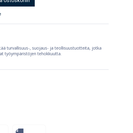
ä ostoskoriin
e
ää turvallisuus-, suojaus- ja teollisuustuotteita, jotka
at työympäristöjen tehokkuutta.