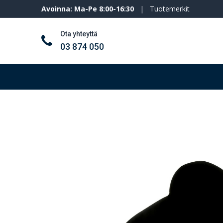
Avoinna: Ma-Pe 8:00-16:30
|
Tuotemerkit
Ota yhteyttä
03 874 050
Työkalut ja koneet
Henkilösuojaimet