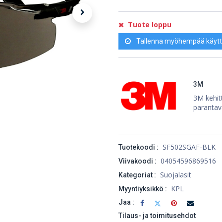
Tuote loppu
Tallenna myöhempää käytt
3M
3M kehitt
parantav
SF502SGAF-BLK
Tuotekoodi :
04054596869516
Viivakoodi :
Suojalasit
Kategoriat :
KPL
Myyntiyksikkö :
Jaa :
Tilaus- ja toimitusehdot