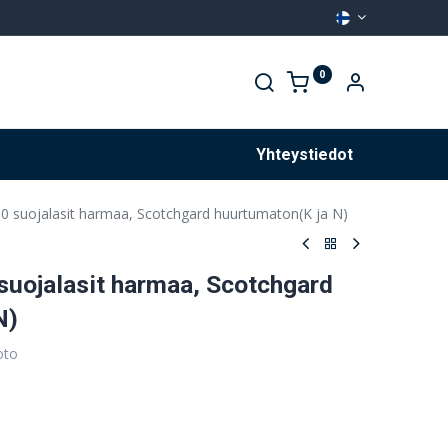
0
Palvelut
Yhteystiedot
0 suojalasit harmaa, Scotchgard huurtumaton(K ja N)
suojalasit harmaa, Scotchgard
N)
oto