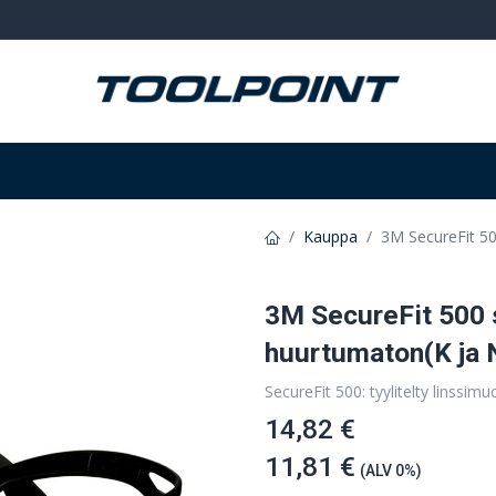
Hitsaus ja hionta
Tarvikkeet
Varastointi
Kauppa
3M SecureFit 50
3M SecureFit 500 
huurtumaton(K ja 
SecureFit 500: tyylitelty linssimu
14,82 €
11,81 €
(ALV 0%)