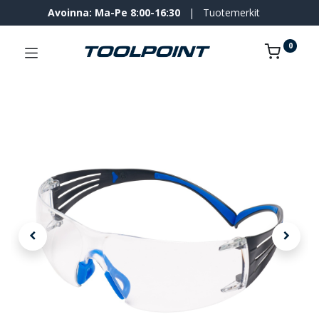
Avoinna: Ma-Pe 8:00-16:30
|
Tuotemerkit
0