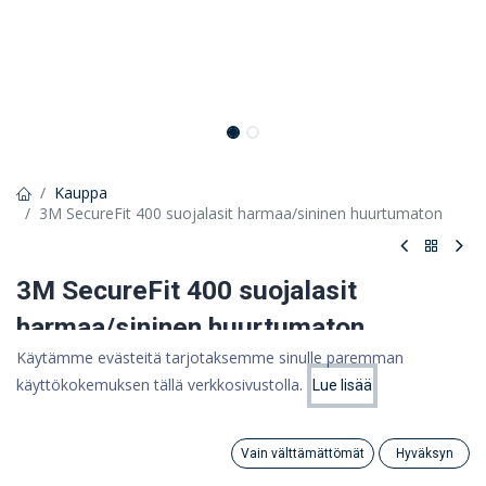
Kauppa
3M SecureFit 400 suojalasit harmaa/sininen huurtumaton
3M SecureFit 400 suojalasit
harmaa/sininen huurtumaton
Käytämme evästeitä tarjotaksemme sinulle paremman
SecureFit 400: kevyt rakenne, kehyksetön linssi ja säädettävät
käyttökokemuksen tällä verkkosivustolla.
sangat
Lue lisää
Hinta:
Lisää ostoskoriin
9,45
€
11,86 €
9,45 €
Vain välttämättömät
Hyväksyn
(ALV 0%)
Search
Category
Tili