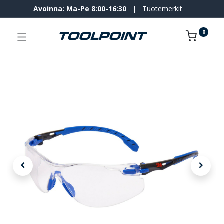
Avoinna: Ma-Pe 8:00-16:30
|
Tuotemerkit
0