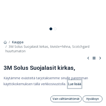
Kauppa
3M Solus Suojalasit kirkas, tiiviste+hihna, Scotchgard
huurtumaton
3M Solus Suojalasit kirkas,
tiiviste+hihna, Scotchgard
Käytämme evästeitä tarjotaksemme sinulle paremman
huurtumaton
käyttökokemuksen tällä verkkosivustolla.
Lue lisää
Hinta:
Lisää ostoskoriin
19,77
€
3M Solus 1000: vahva polykarbonaattilinssi ja ohut kehys
24,81 €
Vain välttämättömät
Hyväksyn
Search
Category
Tili