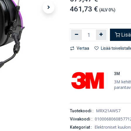
461,73 €
(ALV 0%)
Lisä
Vertaa
Lisää toivelistall
3M
3M kehitt
parantav
MRX21AWS7
Tuotekoodi :
010006806085771
Viivakoodi :
Elektroniset kuulo
Kategoriat :