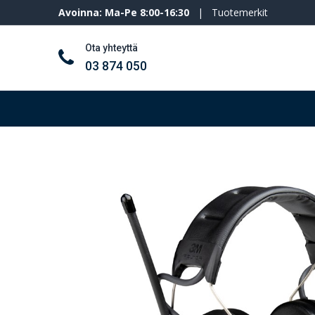
Avoinna: Ma-Pe 8:00-16:30
|
Tuotemerkit
Ota yhteyttä
03 874 050
Työkalut ja koneet
Henkilösuojaimet