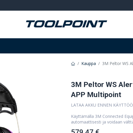
Hitsaus ja hionta
Tarvikkeet
Varastointi
Kauppa
3M Peltor WS Al
3M Peltor WS Aler
APP Multipoint
LATAA AKKU ENNEN KÄYTTÖ
Käyttämälla 3M Connected Equip
automaattisesti ja voidaan välttä
579,47 €