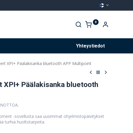
0
Palvelut
Yhteystiedot
ert XPI+ Päälakisanka bluetooth APP Multipoint
t XPI+ Päälakisanka bluetooth
ÖNOTTOA.
ment -sovellusta saa uusimmat ohjelmistopäivitykset
ä turhia huoltotarpeita.