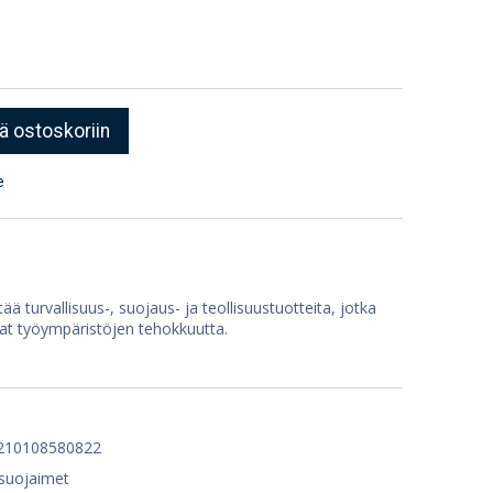
ä ostoskoriin
e
ää turvallisuus-, suojaus- ja teollisuustuotteita, jotka
at työympäristöjen tehokkuutta.
210108580822
nsuojaimet