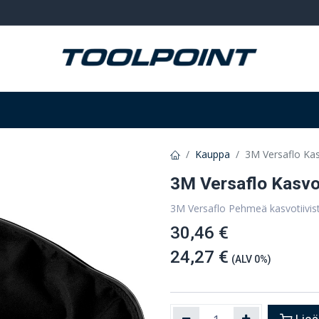
Hitsaus ja hionta
Tarvikkeet
Varastointi
Kauppa
3M Versaflo Ka
3M Versaflo Kasvo
3M Versaflo Pehmeä kasvotiivis
30,46 €
24,27 €
(ALV 0%)