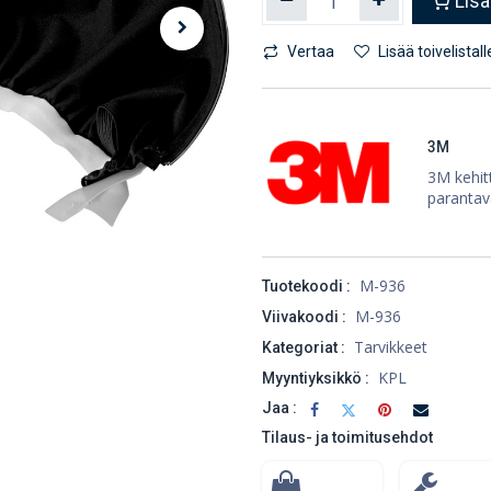
Lisä
Vertaa
Lisää toivelistall
3M
3M kehitt
parantav
M-936
Tuotekoodi :
M-936
Viivakoodi :
Tarvikkeet
Kategoriat :
KPL
Myyntiyksikkö :
Jaa :
Tilaus- ja toimitusehdot