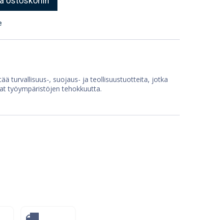
ä ostoskoriin
e
ää turvallisuus-, suojaus- ja teollisuustuotteita, jotka
at työympäristöjen tehokkuutta.