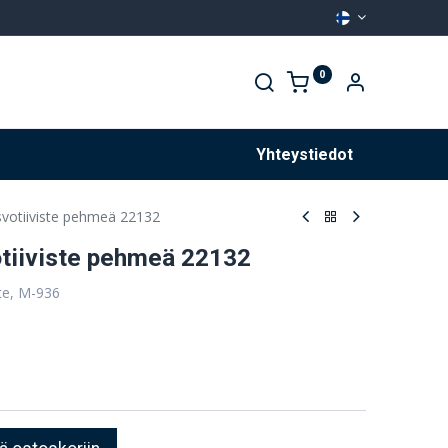
0
Palvelut
Yhteystiedot
svotiiviste pehmeä 22132
tiiviste pehmeä 22132
te, M-936