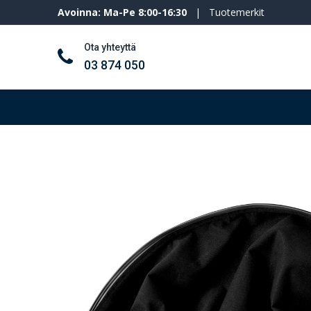
Avoinna: Ma-Pe 8:00-16:30
|
Tuotemerkit
Ota yhteyttä
03 874 050
Työkalut ja koneet
Henkilösuojaimet