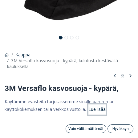
Kauppa
3M Versaflo kasvosuoja - kypärä, kulutusta kestävällä
kauluksella
3M Versaflo kasvosuoja - kypärä,
kulutusta kestävällä kauluksella
Käytämme evästeitä tarjotaksemme sinulle paremman
käyttökokemuksen tällä verkkosivustolla.
3M Versaflo ‑kypärä erittäin kestävällä suojakauluksella, M-406
Lue lisää
Hinta:
Lisää ostoskoriin
563,84
€
707,62 €
563,84 €
Vain välttämättömät
Hyväksyn
(ALV 0%)
Search
Category
Tili