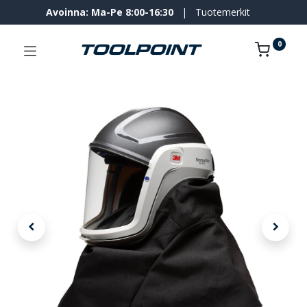
Avoinna: Ma-Pe 8:00-16:30
|
Tuotemerkit
0