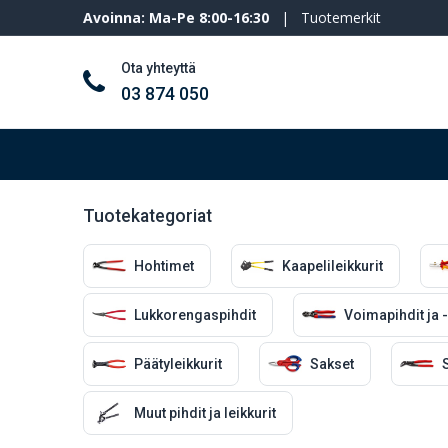
Avoinna: Ma-Pe 8:00-16:30
|
Tuotemerkit
Ota yhteyttä
03 874 050
Työkalut ja koneet
Henkilösuojaimet
Tuotekategoriat
Hohtimet
Kaapelileikkurit
Lukkorengaspihdit
Voimapihdit ja -
Päätyleikkurit
Sakset
S
Muut pihdit ja leikkurit