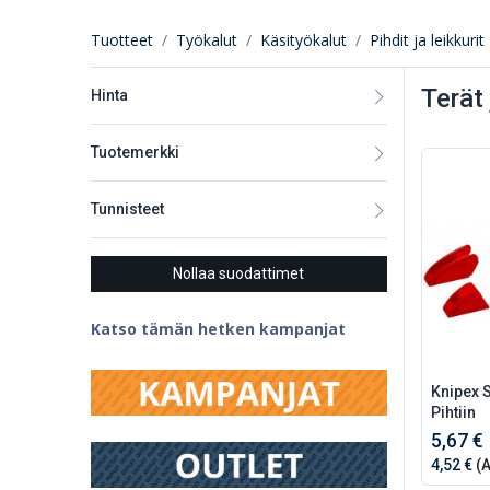
Tuotteet
Työkalut
Käsityökalut
Pihdit ja leikkurit
Terät 
Hinta
Tuotemerkki
Tunnisteet
Nollaa suodattimet
Katso tämän hetken kampanjat
Knipex 
Pihtiin
5,67 €
4,52 €
(A