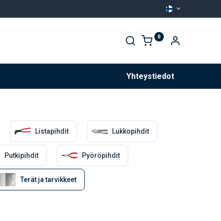
0
Palvelut
Yhteystiedot
Listapihdit
Lukkopihdit
Putkipihdit
Pyöröpihdit
Terät ja tarvikkeet