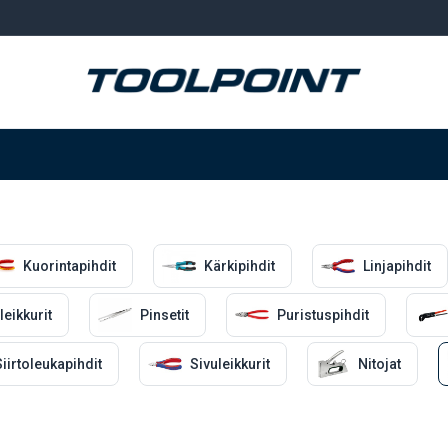
Hitsaus ja hionta
Tarvikkeet
Varastointi
Kuorintapihdit
Kärkipihdit
Linjapihdit
leikkurit
Pinsetit
Puristuspihdit
iirtoleukapihdit
Sivuleikkurit
Nitojat