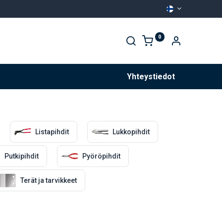
0
Palvelut
Yhteystiedot
Listapihdit
Lukkopihdit
Putkipihdit
Pyöröpihdit
Terät ja tarvikkeet