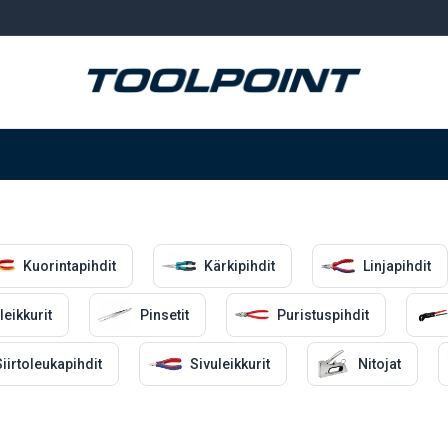
Hitsaus ja hionta
Tarvikkeet
Varastointi
Kuorintapihdit
Kärkipihdit
Linjapihdit
leikkurit
Pinsetit
Puristuspihdit
iirtoleukapihdit
Sivuleikkurit
Nitojat