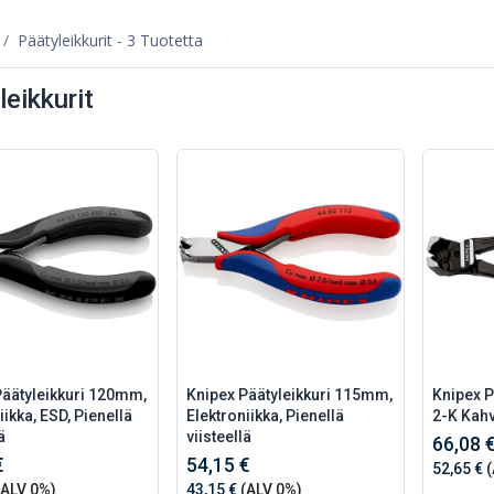
Päätyleikkurit
- 3 Tuotetta
leikkurit
Päätyleikkuri 120mm,
Knipex Päätyleikkuri 115mm,
Knipex P
iikka, ESD, Pienellä
Elektroniikka, Pienellä
2-K Kah
ä
viisteellä
66,08 
€
54,15 €
52,65 €
(
ALV 0%)
43,15 €
(ALV 0%)