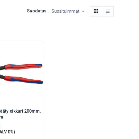
Suodatus :
Suosituimmat
äätyleikkuri 200mm,
va
€
ALV 0%)