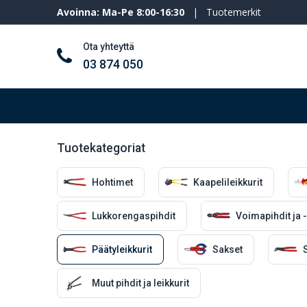
Avoinna: Ma-Pe 8:00-16:30
|
Tuotemerkit
Ota yhteyttä
03 874 050
Työkalut ja koneet
Henkilösuojaimet
Tuotekategoriat
Hohtimet
Kaapelileikkurit
Lukkorengaspihdit
Voimapihdit ja -
Päätyleikkurit
Sakset
S
Muut pihdit ja leikkurit