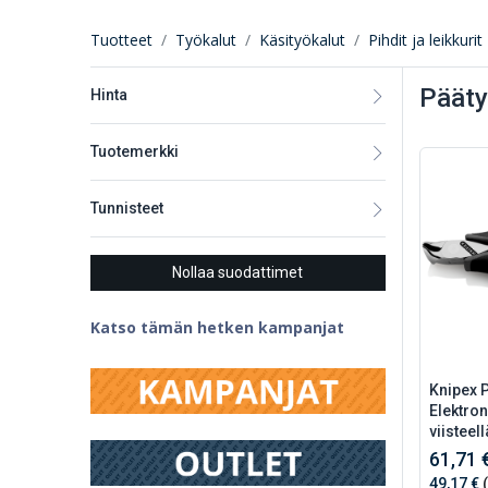
Tuotteet
Työkalut
Käsityökalut
Pihdit ja leikkurit
Pääty
Hinta
Tuotemerkki
Tunnisteet
Nollaa suodattimet
Katso tämän hetken kampanjat
Knipex 
Elektron
viisteell
61,71 
49,17 €
(