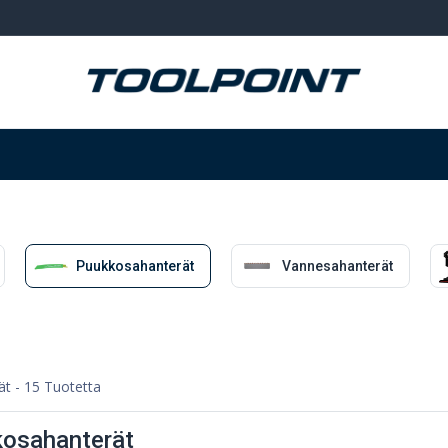
Hitsaus ja hionta
Tarvikkeet
Varastointi
Puukkosahanterät
Vannesahanterät
ät
- 15 Tuotetta
osahanterät