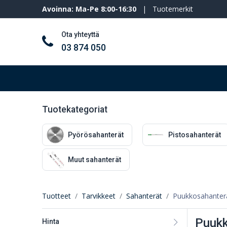
Avoinna: Ma-Pe 8:00-16:30
|
Tuotemerkit
Ota yhteyttä
03 874 050
Työkalut ja koneet
Henkilösuojaimet
Tuotekategoriat
Pyörösahanterät
Pistosahanterät
Muut sahanterät
Tuotteet
Tarvikkeet
Sahanterät
Puukkosahanter
Puukk
Hinta