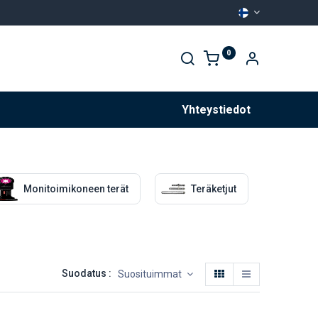
0
Palvelut
Yhteystiedot
Monitoimikoneen terät
Teräketjut
Suodatus :
Suosituimmat