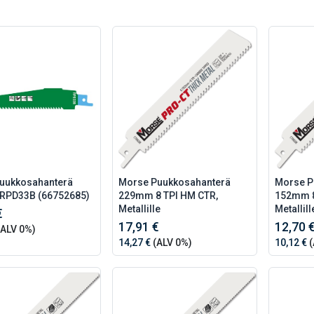
Puukkosahanterä
Morse Puukkosahanterä
Morse P
RPD33B (66752685)
229mm 8 TPI HM CTR,
152mm 8
Metallille
Metallill
€
17,91 €
12,70 
ALV 0%)
14,27 €
(ALV 0%)
10,12 €
(