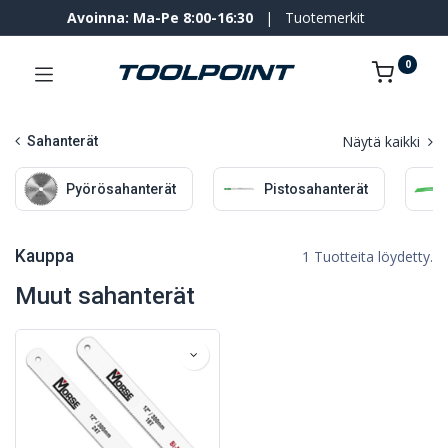
Avoinna: Ma-Pe 8:00-16:30
|
Tuotemerkit
0
Näytä kaikki
Sahanterät
Pyörösahanterät
Pistosahanterät
Kauppa
1 Tuotteita löydetty.
Muut sahanterät