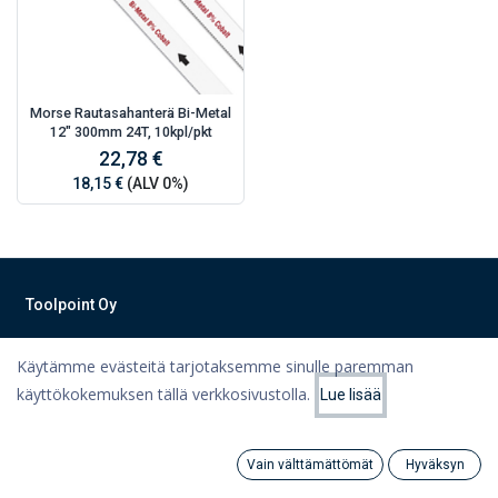
Morse Rautasahanterä Bi-Metal
12" 300mm 24T, 10kpl/pkt
22,78 €
18,15 €
(ALV 0%)
Toolpoint Oy
Työkalut, työvaatteet, koneet ja varastointiratkaisut Lahdesta
Käytämme evästeitä tarjotaksemme sinulle paremman
teknisen kaupan ammattilaisilta!
käyttökokemuksen tällä verkkosivustolla.
Lue lisää
Tietoa meistä
Suodattimet
Suosituimmat
Ota yhteyttä
Vain välttämättömät
Hyväksyn
Tietosuojaseloste
Search
Category
Tili