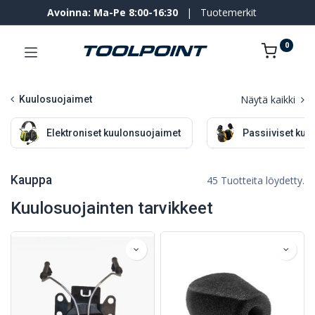
Avoinna: Ma-Pe 8:00-16:30
|
Tuotemerkit
0
Näytä kaikki
Kuulosuojaimet
Elektroniset kuulonsuojaimet
Passiiviset kuu
Kauppa
45 Tuotteita löydetty.
Kuulosuojainten tarvikkeet