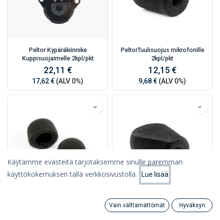
Peltor Kypäräkiinnike
PeltorTuulisuojus mikrofonille
Kuppisuojaimelle 2kpl/pkt
2kpl/pkt
22,11 €
12,15 €
17,62 €
(ALV 0%)
9,68 €
(ALV 0%)
Käytämme evästeitä tarjotaksemme sinulle paremman
käyttökokemuksen tällä verkkosivustolla.
Lue lisää
Suodattimet
Suosituimmat
Peltor Tuulisuojus Alert, WS Alert
Peltor Tuulisuoja Tactical XP
Vain välttämättömät
Hyväksyn
XP
Search
Category
11,37 €
Tili