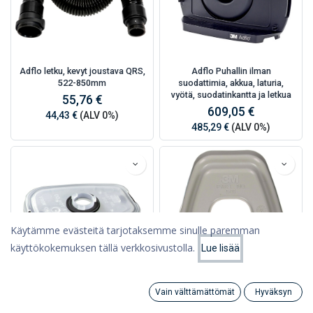
Adflo letku, kevyt joustava QRS,
Adflo Puhallin ilman
522-850mm
suodattimia, akkua, laturia,
vyötä, suodatinkantta ja letkua
55,76 €
609,05 €
44,43 €
(ALV 0%)
485,29 €
(ALV 0%)
Käytämme evästeitä tarjotaksemme sinulle paremman
käyttökokemuksen tällä verkkosivustolla.
Lue lisää
Suodattimet
Suosituimmat
Vain välttämättömät
Hyväksyn
3M Suodatinkiinnike
3M Suodatinkiinnike
Search
Category
Tili