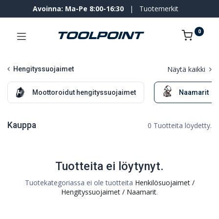
Avoinna: Ma-Pe 8:00-16:30
|
Tuotemerkit
0
Näytä kaikki
Hengityssuojaimet
Moottoroidut hengityssuojaimet
Naamarit
Kauppa
0 Tuotteita löydetty.
Tuotteita ei löytynyt.
Tuotekategoriassa ei ole tuotteita
Henkilösuojaimet /
Hengityssuojaimet / Naamarit
.