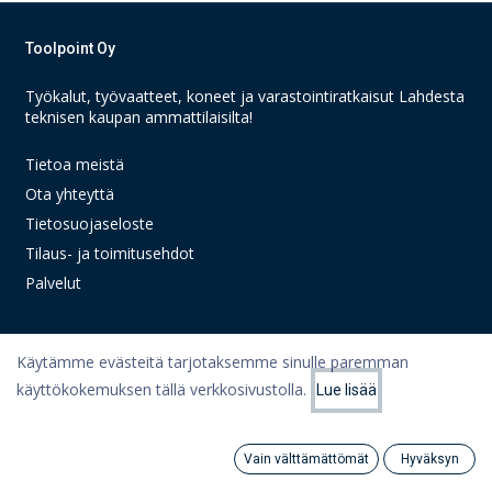
Toolpoint Oy
Työkalut, työvaatteet, koneet ja varastointiratkaisut Lahdesta
teknisen kaupan ammattilaisilta!
Tietoa meistä
Ota yhteyttä
Tietosuojaseloste
Tilaus- ja toimitusehdot
Palvelut
Käytämme evästeitä tarjotaksemme sinulle paremman
Linkit
käyttökokemuksen tällä verkkosivustolla.
Lue lisää
Suodattimet
Suosituimmat
Oma tili
Ostoskori
Vain välttämättömät
Hyväksyn
Search
Category
Artikkelit
Tili