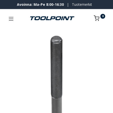
Avoinna: Ma-Pe 8:00-16:30
|
Tuotemerkit
0