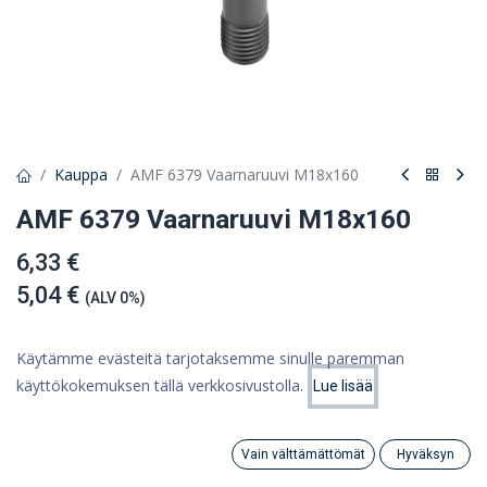
Kauppa
AMF 6379 Vaarnaruuvi M18x160
AMF 6379 Vaarnaruuvi M18x160
6,33 €
5,04 €
(ALV 0%)
Käytämme evästeitä tarjotaksemme sinulle paremman
käyttökokemuksen tällä verkkosivustolla.
Lue lisää
Lisää ostoskoriin
Hinta:
Lisää ostoskoriin
5,04
€
Lisää toivelistalle
Vain välttämättömät
Hyväksyn
Search
Category
Tili