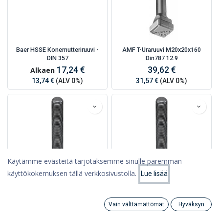
Baer HSSE Konemutteriruuvi -
AMF T-Uraruuvi M20x20x160
DIN 357
Din787 12.9
17,24 €
39,62 €
Alkaen
13,74 €
(ALV 0%)
31,57 €
(ALV 0%)
Käytämme evästeitä tarjotaksemme sinulle paremman
käyttökokemuksen tällä verkkosivustolla.
Lue lisää
Suodattimet
Suosituimmat
AMF 6379 Vaarnaruuvi M18x160
AMF 6379 Vaarnaruuvi M14x200
Vain välttämättömät
Hyväksyn
Search
6,33 €
Category
6,86 €
Tili