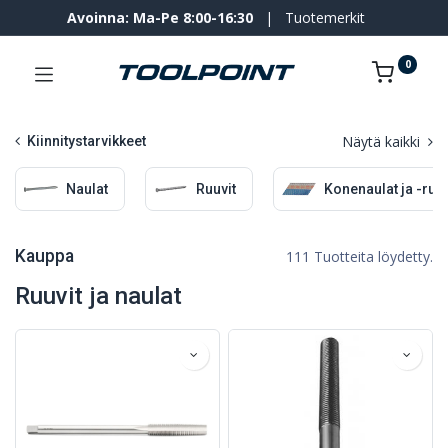
Avoinna: Ma-Pe 8:00-16:30
|
Tuotemerkit
0
Näytä kaikki
Kiinnitystarvikkeet
Naulat
Ruuvit
Konenaulat ja -ruuv
Kauppa
111 Tuotteita löydetty.
Ruuvit ja naulat