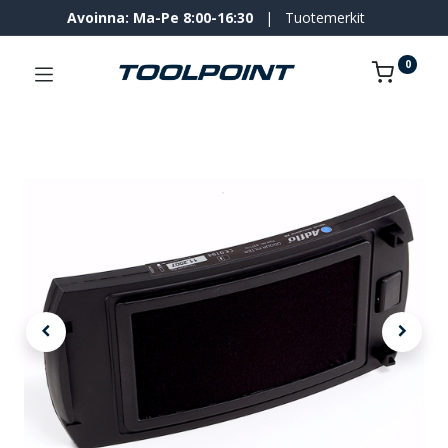
Avoinna: Ma-Pe 8:00-16:30
|
Tuotemerkit
0