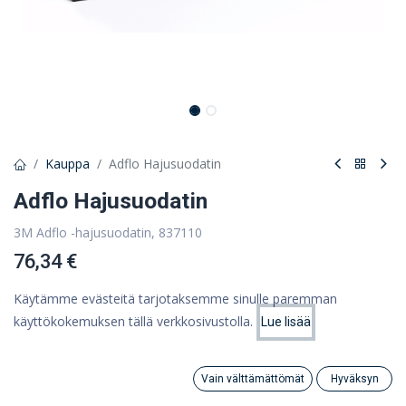
Kauppa
Adflo Hajusuodatin
Adflo Hajusuodatin
3M Adflo -hajusuodatin, 837110
76,34 €
60,83 €
(ALV 0%)
Käytämme evästeitä tarjotaksemme sinulle paremman
käyttökokemuksen tällä verkkosivustolla.
Lue lisää
Hinta:
Lisää ostoskoriin
60,83
€
Tuote loppu
Vain välttämättömät
Hyväksyn
Tallenna myöhempää käyttöä varten
Search
Category
Tili