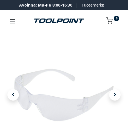
Avoinna: Ma-Pe 8:00-16:30
|
Tuotemerkit
0