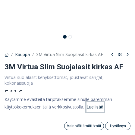
Kauppa
3M Virtua Slim Suojalasit kirkas AF
3M Virtua Slim Suojalasit kirkas AF
Virtua-suojalasit: kehyksettömät, joustavat sangat,
kokonaissuoja
5,11 €
Käytämme evästeitä tarjotaksemme sinulle paremman
4,07 €
(ALV 0%)
käyttökokemuksen tällä verkkosivustolla.
Lue lisää
Hinta:
Lisää ostoskoriin
4,07
€
Tuote loppu
Vain välttämättömät
Hyväksyn
Search
Category
Tili
Tallenna myöhempää käyttöä varten