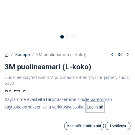
Kauppa
3M puolinaamari (L-koko)
3M puolinaamari (L-koko)
Uudelleenkäytettävät 3M-puolinaamarihengityssuojaimet, suuri,
6300
26,53 €
Käytämme evästeitä tarjotaksemme sinulle paremman
21,14 €
(ALV 0%)
käyttökokemuksen tällä verkkosivustolla.
Lue lisää
Hinta:
Lisää ostoskoriin
21,14
€
Tuote loppu
Vain välttämättömät
Hyväksyn
Search
Category
Tili
Tallenna myöhempää käyttöä varten