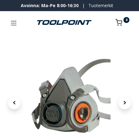
Avoinna: Ma-Pe 8:00-16:30
|
Tuotemerkit
0