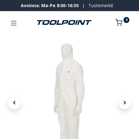
Avoinna: Ma-Pe 8:00-16:30
|
Tuotemerkit
0