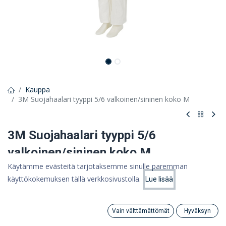
Kauppa
3M Suojahaalari tyyppi 5/6 valkoinen/sininen koko M
3M Suojahaalari tyyppi 5/6
valkoinen/sininen koko M
Käytämme evästeitä tarjotaksemme sinulle paremman
3M-suojahaalari 4540+, M
käyttökokemuksen tällä verkkosivustolla.
Lue lisää
Hinta:
12,68 €
Lisää ostoskoriin
10,10
€
10,10 €
(ALV 0%)
Vain välttämättömät
Hyväksyn
Search
Category
Tili