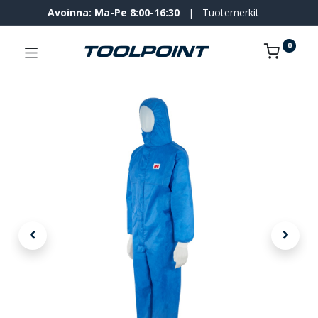
Avoinna: Ma-Pe 8:00-16:30
|
Tuotemerkit
0