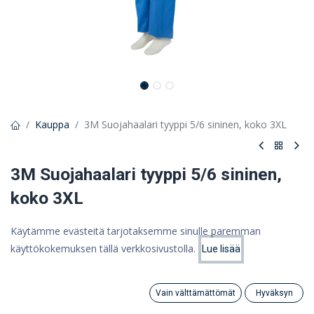
Kauppa
3M Suojahaalari tyyppi 5/6 sininen, koko 3XL
3M Suojahaalari tyyppi 5/6 sininen,
koko 3XL
3M-suojahaalari 4532+, sininen, 3XL
Käytämme evästeitä tarjotaksemme sinulle paremman
10,42 €
käyttökokemuksen tällä verkkosivustolla.
Lue lisää
Hinta:
Lisää ostoskoriin
8,30 €
8,30
€
(ALV 0%)
Vain välttämättömät
Hyväksyn
Search
Category
Tili