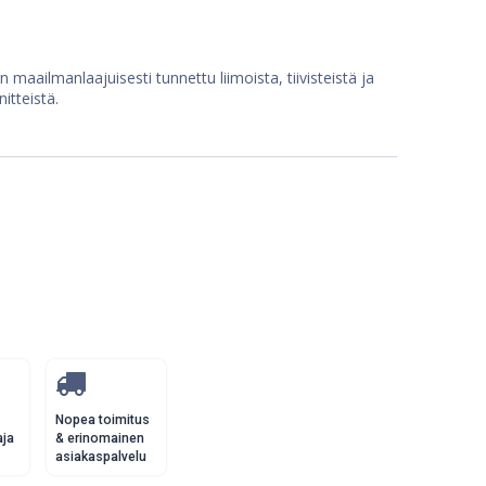
n maailmanlaajuisesti tunnettu liimoista, tiivisteistä ja
nitteistä.
Nopea toimitus
aja
& erinomainen
asiakaspalvelu