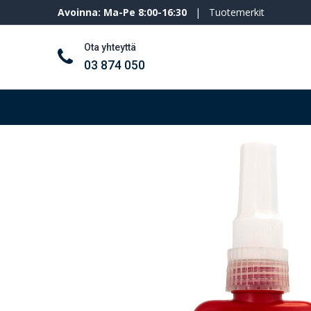
Avoinna: Ma-Pe 8:00-16:30
|
Tuotemerkit
Ota yhteyttä
03 874 050
Työkalut ja koneet
Henkilösuojaimet