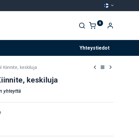
0
Palvelut
Yhteystiedot
 Kiinnite, keskiluja
innite, keskiluja
n yhteyttä
e