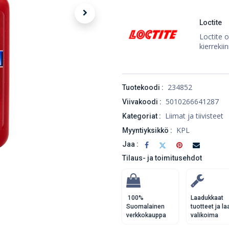
Loctite
Loctite o
kierrekiin
234852
Tuotekoodi :
5010266641287
Viivakoodi :
Liimat ja tiivisteet
Kategoriat :
KPL
Myyntiyksikkö :
Jaa :
Tilaus- ja toimitusehdot
100%
Laadukkaat
Suomalainen
tuotteet ja la
verkkokauppa
valikoima