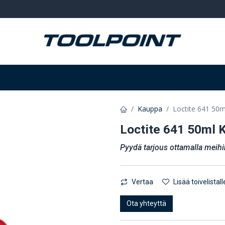
Hitsaus ja hionta
Tarvikkeet
Varastointi
Kauppa
Loctite 641 50ml
Loctite 641 50ml Ki
Pyydä tarjous ottamalla meihi
Vertaa
Lisää toivelistall
Ota yhteyttä