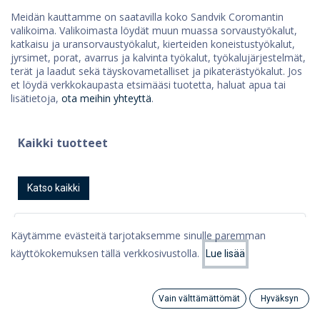
Meidän kauttamme on saatavilla koko Sandvik Coromantin
valikoima. Valikoimasta löydät muun muassa sorvaustyökalut,
katkaisu ja uransorvaustyökalut, kierteiden koneistustyökalut,
jyrsimet, porat, avarrus ja kalvinta työkalut, työkalujärjestelmät,
terät ja laadut sekä täyskovametalliset ja pikaterästyökalut. Jos
et löydä verkkokaupasta etsimääsi tuotetta, haluat apua tai
lisätietoja,
ota meihin yhteyttä
.
Kaikki tuotteet
Katso kaikki
Käytämme evästeitä tarjotaksemme sinulle paremman
käyttökokemuksen tällä verkkosivustolla.
Lue lisää
Vain välttämättömät
Hyväksyn
Search
Category
Tili