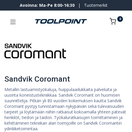
Avoinna: Ma-Pe 8:00-16:30
|
Tuotemerkit
0
Sandvik Coromant
Metallin lastuamistyökaluja, huippulaadukkaita palveluita ja
uusinta koneistustekniikkaa. Sandvik Coromant on huomisen
suunnittelija. Pitkän yli 80 vuoden kokemuksen kautta Sandvik
Coromant pystyy tunnistamaan nykypäivän sekä tulevaisuuden
tarpeet ja löytämään niihin ratkaisut kokoamalla yhteen pätevät
henkilöt, tiedon ja taidon. Työkaluratkaisujen toimittaminen ja
kehittäminen tekniikan alan toimijoille on Sandvik Coromantin
ydinliiketoimintaa.