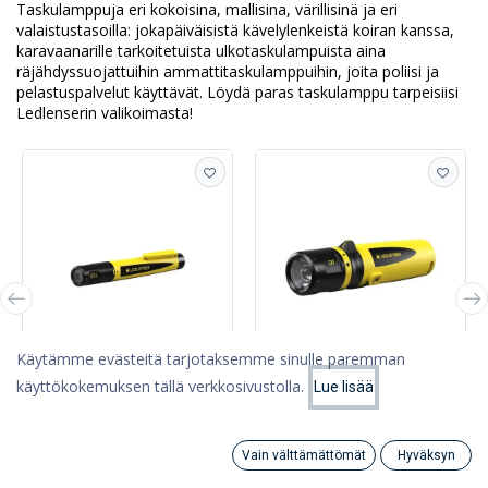
Taskulamppuja eri kokoisina, mallisina, värillisinä ja eri
valaistustasoilla: jokapäiväisistä kävelylenkeistä koiran kanssa,
karavaanarille tarkoitetuista ulkotaskulampuista aina
räjähdyssuojattuihin ammattitaskulamppuihin, joita poliisi ja
pelastuspalvelut käyttävät. Löydä paras taskulamppu tarpeisiisi
Ledlenserin valikoimasta!
Käytämme evästeitä tarjotaksemme sinulle paremman
Taskulamput
Taskulamput
käyttökokemuksen tällä verkkosivustolla.
Lue lisää
LedLenser EX4 rasiassa
LedLenser EX7 rasiassa
40,54
87,57
Vain välttämättömät
Hyväksyn
Search
Category
Tili