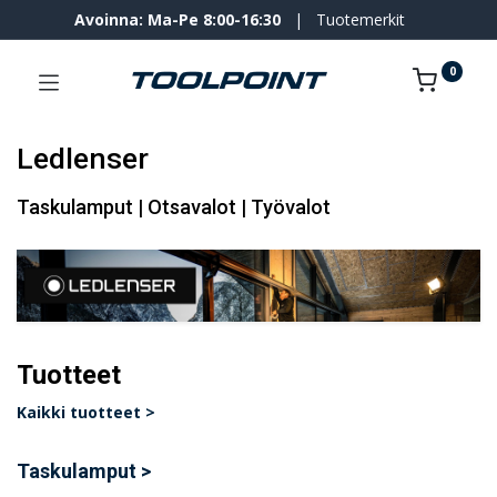
Avoinna: Ma-Pe 8:00-16:30
|
Tuotemerkit
0
Ledlenser
Taskulamput
|
Otsavalot
|
Työvalot
Tuotteet
Kaikki tuotteet >
Taskulamput >