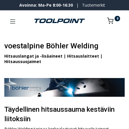
Avoinna: Ma-Pe 8:00-16:30
|
Tuotemerkit
0
voestalpine Böhler Welding
Hitsauslangat ja -lisäaineet | Hitsauslaitteet
|
Hitsaussuojaimet
Täydellinen hitsaussauma kestäviin
liitoksiin
Böhler Welding tarjoaa korkealaatuiset hitsauslisäaineet,