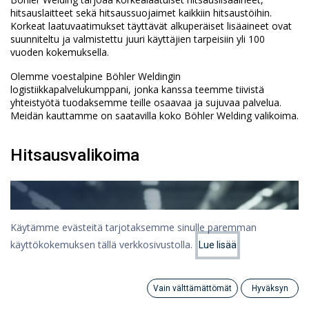
hitsauslaitteet sekä hitsaussuojaimet kaikkiin hitsaustöihin.
Korkeat laatuvaatimukset täyttävät alkuperäiset lisäaineet ovat
suunniteltu ja valmistettu juuri käyttäjien tarpeisiin yli 100
vuoden kokemuksella.
Olemme voestalpine Böhler Weldingin
logistiikkapalvelukumppani, jonka kanssa teemme tiivistä
yhteistyötä tuodaksemme teille osaavaa ja sujuvaa palvelua.
Meidän kauttamme on saatavilla koko Böhler Welding valikoima.
Hitsausvalikoima
Käytämme evästeitä tarjotaksemme sinulle paremman
käyttökokemuksen tällä verkkosivustolla.
Lue lisää
Vain välttämättömät
Hyväksyn
Search
Category
Tili