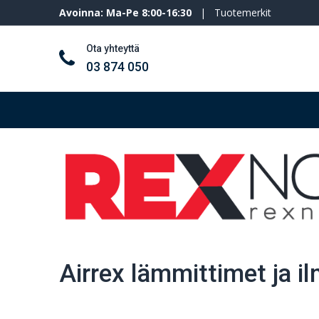
Avoinna: Ma-Pe 8:00-16:30
|
Tuotemerkit
Ota yhteyttä
03 874 050
Työkalut ja koneet
Henkilösuojaimet
Airrex lämmittimet ja il