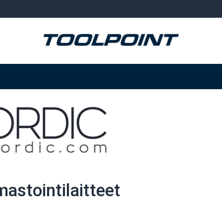
Hitsaus ja hionta
Tarvikkeet
Varastointi
mastointilaitteet