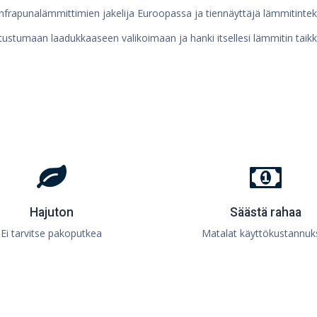
 infrapunalämmittimien jakelija Euroopassa ja tiennäyttäjä lämmitinte
tustumaan laadukkaaseen valikoimaan ja hanki itsellesi lämmitin taikka
Hajuton
Säästä rahaa
Ei tarvitse pakoputkea
Matalat käyttökustannuk