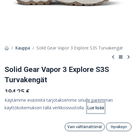
Kauppa
Solid Gear Vapor 3 Explore S3S Turvakengät
Solid Gear Vapor 3 Explore S3S
Turvakengät
194,25 €
154,78 €
Käytämme evästeitä tarjotaksemme sinulle paremman
(ALV 0%)
käyttökokemuksen tällä verkkosivustolla.
Lue lisää
Hinta:
Lisää ostoskoriin
154,78
€
Jalan Koko
KOKO-OPAS
Vain välttämättömät
Hyväksyn
Search
Category
Tili