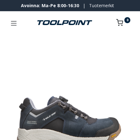
Avoinna: Ma-Pe 8:00-16:30
|
Tuotemerkit
0