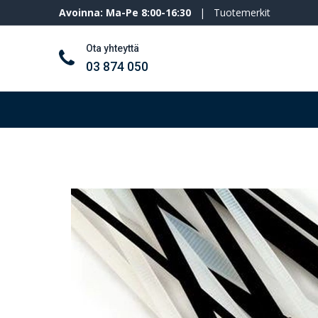
Avoinna: Ma-Pe 8:00-16:30
|
Tuotemerkit
Ota yhteyttä
03 874 050
Työkalut ja koneet
Henkilösuojaimet