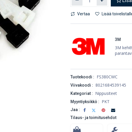
Lisä
Vertaa
Lisää toivelistall
3M
3M kehitt
parantav
FS380CWC
Tuotekoodi :
8021684539145
Viivakoodi :
Nippusiteet
Kategoriat :
PKT
Myyntiyksikkö :
Jaa :
Tilaus- ja toimitusehdot