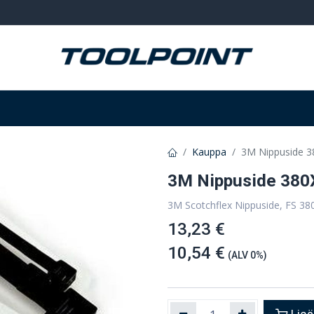
Hitsaus ja hionta
Tarvikkeet
Varastointi
Kauppa
3M Nippuside 3
3M Nippuside 380
3M Scotchflex Nippuside, FS 3
13,23 €
10,54 €
(ALV 0%)