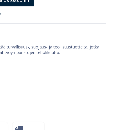
ä ostoskoriin
e
ää turvallisuus-, suojaus- ja teollisuustuotteita, jotka
at työympäristöjen tehokkuutta.