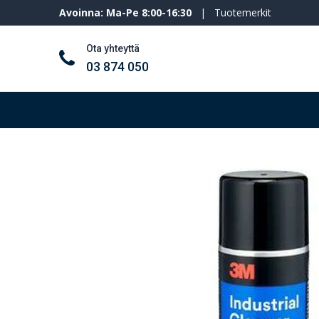
Avoinna: Ma-Pe 8:00-16:30
|
Tuotemerkit
Ota yhteyttä
03 874 050
Työkalut ja koneet
Henkilösuojaimet