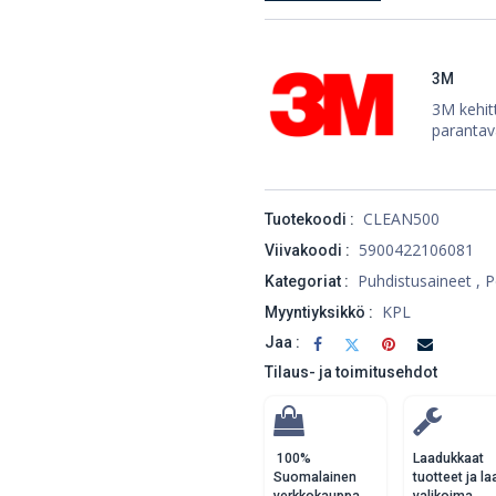
3M
3M kehitt
parantav
CLEAN500
Tuotekoodi :
5900422106081
Viivakoodi :
Puhdistusaineet
,
P
Kategoriat :
KPL
Myyntiyksikkö :
Jaa :
Tilaus- ja toimitusehdot
100%
Laadukkaat
Suomalainen
tuotteet ja la