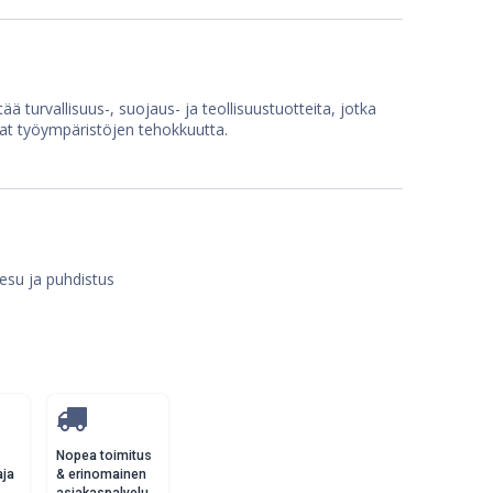
ää turvallisuus-, suojaus- ja teollisuustuotteita, jotka
at työympäristöjen tehokkuutta.
esu ja puhdistus
Nopea toimitus
aja
& erinomainen