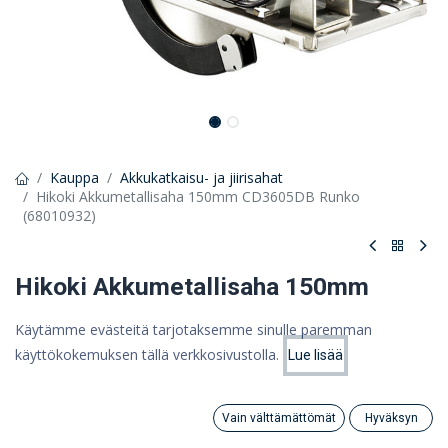
Kauppa
Akkukatkaisu- ja jiirisahat
Hikoki Akkumetallisaha 150mm CD3605DB Runko
(68010932)
Hikoki Akkumetallisaha 150mm
CD3605DB Runko (68010932)
Käytämme evästeitä tarjotaksemme sinulle paremman
käyttökokemuksen tällä verkkosivustolla.
Lue lisää
384,85 €
Hinta:
Lisää ostoskoriin
306,65
€
306,65 €
(ALV 0%)
Vain välttämättömät
Hyväksyn
Search
Category
Tili